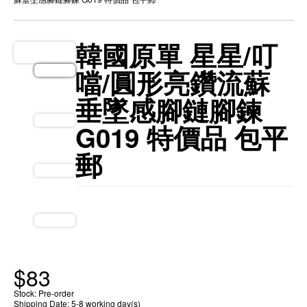
韓國原單 星星/叮
噹/圓形亮鑽流蘇
垂墜感腳鏈腳鍊
G019 特價品 包平
郵
$
83
Stock: Pre-order
Shipping Date: 5-8 working day(s)