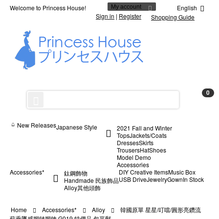
Welcome to Princess House!
My account
English
Sign in
|
Register
Shopping Guide
0
New Releases
Japanese Style
2021 Fall and Winter
Tops
Jackets/Coats
Dresses
Skirts
Trousers
Hat
Shoes
Model Demo
Accessories
Accessories*
DIY Creative Items
Music Box
鈦鋼飾物
USB Drive
Jewelry
Gown
In Stock
Handmade 民族飾品
Alloy
其他
頭飾
Home
Accessories*
Alloy
韓國原單 星星/叮噹/圓形亮鑽流
蘇垂墜感腳鏈腳鍊 G019 特價品 包平郵