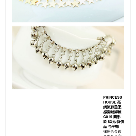
PRINCESS
HOUSE 亮
鑽流蘇垂墜
感腳鏈腳鍊
G019 圓形
款 83元 特價
品 包平郵
採用合金鍍
金保色真空