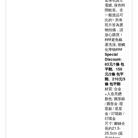
電鍍, 保色時
間較長。非
一般貨品可
比的~
所有
照片皆為實
物拍攝，請
放心購買！
###避免戴
著洗澡, 接觸
化學物###
Special
Discount:
83元/1條 包
平郵, 150
元/2條 包平
郵, 210元/3
條 包平郵
材質: 合金
+入造亮鑽
顏色: 圓形銀
/ 圓形金 /星
星銀 / 星星
金 / 叮噹銀 /
叮噹金
尺寸: 腳鏈全
長約21.5-
25.5cm (延
長鏈4cm)