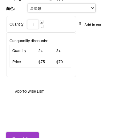
顏色:
+
Quantity:
Add to cart
−
Our quantity discounts:
Quantity
2+
3+
Price
$75
$70
ADD TO WISH LIST