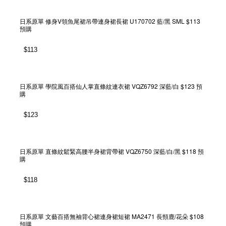
日系原單 修身V領魚尾裙吊帶連身裙長裙 U170702 藍/黑 SML $113
預購
$
113
日系原單 學院風百搭仙人掌直條紋連衣裙 VQZ6792 深藍/白 $123 預
購
$
123
日系原單 直條紋鬆緊高腰半身裙背帶裙 VQZ6750 深藍/白/黑 $118 預
購
$
118
日系原單 文藝百搭無袖背心裙連身裙短裙 MA2471 長頸鹿/花朵 $108
預購