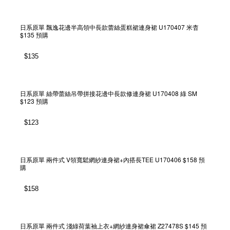
日系原單 飄逸花邊半高領中長款蕾絲蛋糕裙連身裙 U170407 米杳
$135 預購
$
135
日系原單 絲帶蕾絲吊帶拼接花邊中長款修連身裙 U170408 綠 SM
$123 預購
$
123
日系原單 兩件式 V領寬鬆網紗連身裙+內搭長TEE U170406 $158 預
購
$
158
日系原單 兩件式 淺綠荷葉袖上衣+網紗連身裙傘裙 Z27478S $145 預