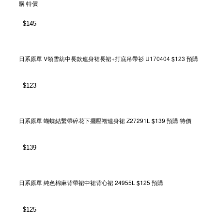
購 特價
$
145
日系原單 V領雪紡中長款連身裙長裙+打底吊帶衫 U170404 $123 預購
$
123
日系原單 蝴蝶結繫帶碎花下擺壓褶連身裙 Z27291L $139 預購 特價
$
139
日系原單 純色棉麻背帶裙中裙背心裙 24955L $125 預購
$
125