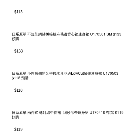
$
113
日系原單 不規則網紗拼接棉麻毛邊背心裙連身裙 U170501 SM $133
預購
$
133
日系原單 小性感側開叉拼接木耳花邊LowCut吊帶連身裙 U170503
$118 預購
$
118
日系原單 兩件式 薄針織中長裙+網紗吊帶連身裙 U170418 杏/黑 $119
預購
$
119