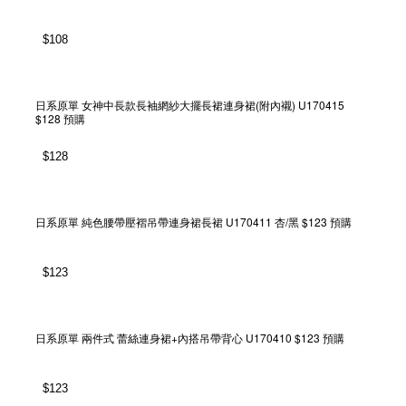
$
108
日系原單 女神中長款長袖網紗大擺長裙連身裙(附內襯) U170415
$128 預購
$
128
日系原單 純色腰帶壓褶吊帶連身裙長裙 U170411 杏/黑 $123 預購
$
123
日系原單 兩件式 蕾絲連身裙+內搭吊帶背心 U170410 $123 預購
$
123