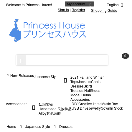
Welcome to Princess House!
My account
English
Sign in
|
Register
Shopping Guide
0
New Releases
Japanese Style
2021 Fall and Winter
Tops
Jackets/Coats
Dresses
Skirts
Trousers
Hat
Shoes
Model Demo
Accessories
Accessories*
DIY Creative Items
Music Box
鈦鋼飾物
USB Drive
Jewelry
Gown
In Stock
Handmade 民族飾品
Alloy
其他
頭飾
Home
Japanese Style
Dresses