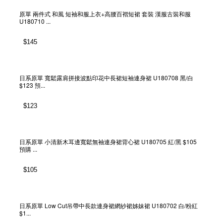
原單 兩件式 和風 短袖和服上衣+高腰百褶短裙 套裝 漢服古裝和服
U180710 ...
$
145
日系原單 寬鬆露肩拼接波點印花中長裙短袖連身裙 U180708 黑/白
$123 預...
$
123
日系原單 小清新木耳邊寬鬆無袖連身裙背心裙 U180705 紅/黑 $105
預購 ...
$
105
日系原單 Low Cut吊帶中長款連身裙網紗裙姊妹裙 U180702 白/粉紅
$1...