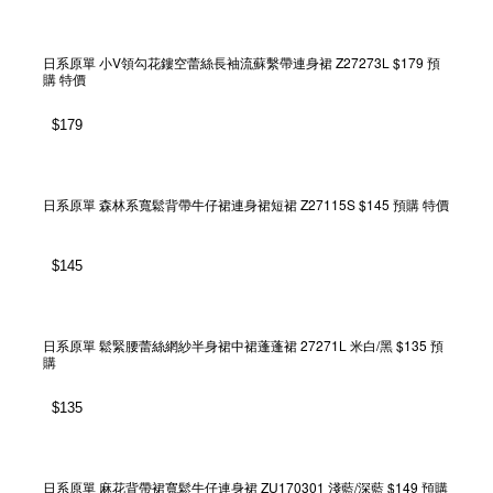
日系原單 小V領勾花鏤空蕾絲長袖流蘇繫帶連身裙 Z27273L $179 預
購 特價
$
179
日系原單 森林系寬鬆背帶牛仔裙連身裙短裙 Z27115S $145 預購 特價
$
145
日系原單 鬆緊腰蕾絲網紗半身裙中裙蓬蓬裙 27271L 米白/黑 $135 預
購
$
135
日系原單 麻花背帶裙寬鬆牛仔連身裙 ZU170301 淺藍/深藍 $149 預購