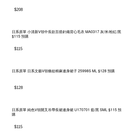
$
208
日系原單 小清新V領中長款百搭針織背心毛衣 MA0317 灰/米/粉紅/黑
$115 預購
$
115
日系原單 日系文藝V領條紋棉麻連身裙子 25998S ML $128 預購
$
128
日系原單 純色V領開叉吊帶長裙連身裙 U170701 藍/黑 SML $115 預
購
$
115