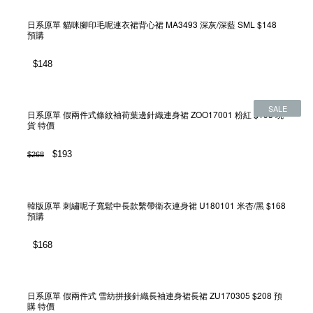
日系原單 貓咪腳印毛呢連衣裙背心裙 MA3493 深灰/深藍 SML $148
預購
$
148
SALE
日系原單 假兩件式條紋袖荷葉邊針織連身裙 ZOO17001 粉紅 $193 現
貨 特價
$
193
$
268
- 28%
韓版原單 刺繡呢子寬鬆中長款繫帶衛衣連身裙 U180101 米杏/黑 $168
預購
$
168
日系原單 假兩件式 雪紡拼接針織長袖連身裙長裙 ZU170305 $208 預
購 特價